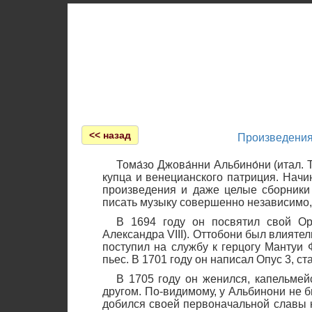
Главная
<< назад
Произведени
Тома́зо Джова́нни Альбино́ни (итал.
купца и венецианского патриция. Начи
произведения и даже целые сборники
писать музыку совершенно независимо, 
В 1694 году он посвятил свой Op
Александра VIII). Оттобони был влияте
поступил на службу к герцогу Мантуи 
пьес. В 1701 году он написал Опус 3, с
В 1705 году он женился, капельмей
другом. По-видимому, у Альбинони не 
добился своей первоначальной славы к