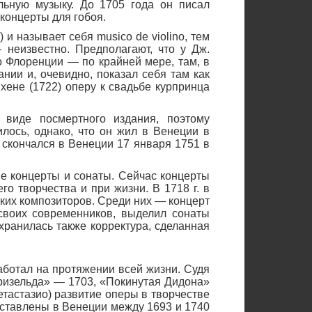
льную музыку. До 1705 года он писал
концерты для гобоя.
 и называет себя musico de violino, тем
неизвестно. Предполагают, что у Дж.
о Флоренции — по крайней мере, там, в
ании и, очевидно, показал себя там как
хене (1722) оперу к свадьбе курпринца
виде посмертного издания, поэтому
лось, однако, что он жил в Венеции в
и скончался в Венеции 17 января 1751 в
е концерты и сонаты. Сейчас концерты
о творчества и при жизни. В 1718 г. в
ких композиторов. Среди них — концерт
своих современников, выделил сонаты
хранилась также корректура, сделанная
аботал на протяжении всей жизни. Судя
ризельда» — 1703, «Покинутая Дидона»
Метастазио) развитие оперы в творчестве
оставлены в Венеции между 1693 и 1740