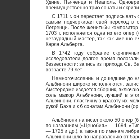
Удине, Пьяченца и Неаполь. Одновре
преимущественно трио сонаты и скрипич
С 1711 г. он перестает подписывать с
самым подчеркивая свой переход в с
Легренци. После женитьбы композитор 
1703 г. исполняется одна из его опер 
незаурядный мастер, так как именно е
Карла Альберта.
В 1742 году собрание скрипичны
исследователи долгое время полагали
безвестности: запись из прихода Св. В
возрасте 79 лет.
Немногочисленны и дошедшие до на
Альбинони широко исполняются, записы
Амстердаме издается сборник, включаю
соль мажор Альбинони, лучший в это
Альбинони, пластичную красоту их мел
рукой Баха и к 6 сонатам Альбинони (ор
Альбинони написал около 50 опер (б
по названиям («Ценобия» — 1694, «Ти
— 1725 и др.), а также по именам либре
Альбинони шло по направлению от баро