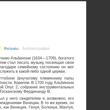
Фильмы
Библиография
нтонио Альбинони (1634—1709), богатого
тем стал писать музыку, посвящая свои
лагодаря семейному состоянию он мог
служить в какой-либо одной церкви.
Оттобони (внучатому племяннику папы
тности, Корелли. В 1700 году Альбинони
вой Опус 2, собрание инструментальных
Тосканскому Фердинанду III.
л у него свидетелем и, возможно, его
реждениями Венеции. В то же время, он
 как Венеция, Генуя, Болонья, Мантуя,