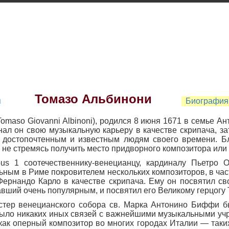
Томазо Альбинони
я
Биография
 Tomaso Giovanni Albinoni), родился 8 июня 1671 в семье А
нал он свою музыкальную карьеру в качестве скрипача, за
 достопочтенным и известным людям своего времени. Б
не стремясь получить место придворного композитора или 
us 1 соотечественнику-венецианцу, кардиналу Пьетро 
льным в Риме покровителем нескольких композиторов, в час
Фернандо Карло в качестве скрипача. Ему он посвятил с
тавший очень популярным, и посвятил его Великому герцогу 
стер венецианского собора св. Марка Антонино Биффи бы
было никаких иных связей с важнейшими музыкальными уч
ак оперный композитор во многих городах Италии — таких,