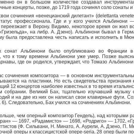
менно он в большом количестве создавал инструмента
ные концерты, позже, до 1719 года сочинял соло сонаты и 
вои сочинения «венецианский дилетант» (delettanta venete)
татус профессионала. Где и у кого учился Альбинони — 
переезжает в Верону. Видимо, некоторое время он жил в
(«Гризельда», на либр. А. Дзено). Альбинони бывал в Герм
му была предоставлена честь написать и исполнить в Мюн
х сонат Альбинони было опубликовано во Франции в 
, что к тому времени Альбинони уже умер. Позже выясни
арнавы, где он родился, утверждает, что Томазо Альбинон
с сочинения композитора — в основном инструментальны
ваются на пластинки. Но есть свидетельства признания ег
щий 12 концертов наиболее известных в то время итальянс
м собрании. Великий Бах, тщательно изучавший музыку 
одий и на две из них он написал свои клавирные фуги. Со
. 6). Следовательно, Бах учился на сочинениях Альбинони.
ольше, чем оперный композитор Гендель), над которыми р
гран» — 1697, «Радамисто» — 1698, «Родриго» — 1702, «Г
ттистов (Ф. Сильвани, Н. Минато, А. Аурели, А. Дзено, П. 
чной оперы к классицистской опере-seria. 28 опер были п