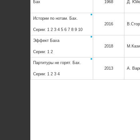
Бах
1968
Д. Юй
Истории по нотам. Бах.
2016
В.Сто
Серии:
1
2
3
4
5
6
7
8
9
10
Эффект Баха
2018
М.Кази
Серии:
1
2
Партитуры не горят. Бах.
2013
А. Вар
Серии:
1
2
3
4