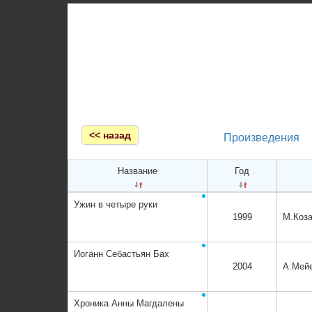
Главная
<< назад
Произведения
Название
Год
Ужин в четыре руки
1999
М.Коза
Иоганн Себастьян Бах
2004
А.Мей
Хроника Анны Магдалены