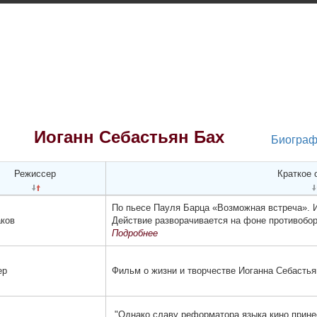
Иоганн Себастьян Бах
Биогра
Режиссер
Краткое 
По пьесе Пауля Барца «Возможная встреча». 
ков
Действие разворачивается на фоне противоборс
Подробнее
ер
Фильм о жизни и творчестве Иоганна Себастья
"Однако славу рефор­матора языка кино прине