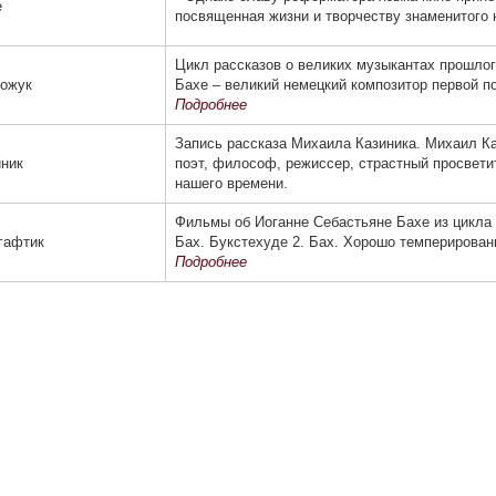
е
посвященная жизни и твор­честву знаменитого 
Цикл рассказов о великих музыкантах прошлог
рожук
Бахе – великий немецкий композитор первой по
Подробнее
Запись рассказа Михаила Казиника. Михаил Ка
ник
поэт, философ, режиссер, страстный просвет
нашего времени.
Фильмы об Иоганне Себастьяне Бахе из цикла 
гафтик
Бах. Букстехуде 2. Бах. Хорошо темперированн
Подробнее