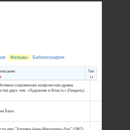
фия
Фильмы
Библиография
описание
Тип
Интимно-сокровенная конфликтная драма.
тва двух тем: «Художник и Власть» (Гендель)...
на Баха
сла ему "Хроника Анны-Магдалены Бах" (1967),