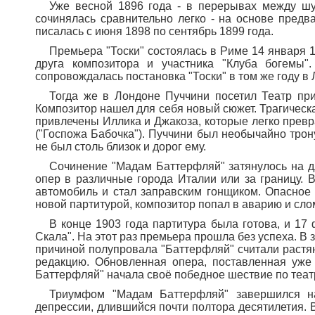
Уже весной 1896 года - в перерывах между шу
сочинялась сравнительно легко - на основе предв
писалась с июня 1898 по сентябрь 1899 года.
Премьера "Тоски" состоялась в Риме 14 января 
друга композитора и участника "Клуба богемы
сопровождалась постановка "Тоски" в том же году в
Тогда же в Лондоне Пуччини посетил Театр при
Композитор нашел для себя новый сюжет. Трагическ
привлечены Иллика и Джакоза, которые легко прев
("Госпожа Бабочка"). Пуччини был необычайно трон
не был столь близок и дорог ему.
Сочинение "Мадам Баттерфляй" затянулось на дл
опер в различные города Италии или за границу. 
автомобиль и стал заправским гонщиком. Опасное 
новой партитурой, композитор попал в аварию и сло
В конце 1903 года партитура была готова, и 17
Скала". На этот раз премьера прошла без успеха. В
причиной полупровала "Баттерфляй" считали растян
редакцию. Обновленная опера, поставленная уже
Баттерфляй" начала своё победное шествие по теа
Триумфом "Мадам Баттерфляй" завершился на
депрессии, длившийся почти полтора десятилетия. В 