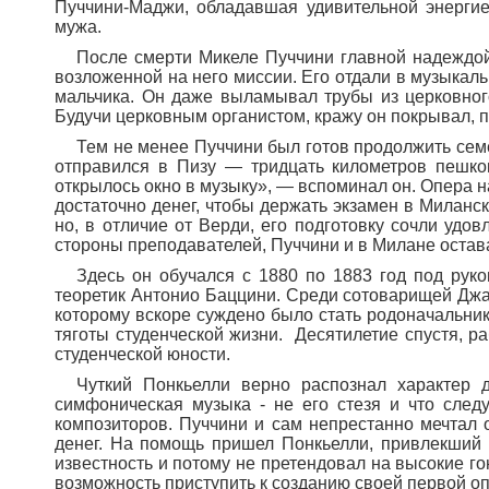
Пуччини-Маджи, обладавшая удивительной энергие
мужа.
После смерти Микеле Пуччини главной надеждой 
возложенной на него миссии. Его отдали в музыкал
мальчика. Он даже выламывал трубы из церковного
Будучи церковным органистом, кражу он покрывал, п
Тем не менее Пуччини был готов продолжить сем
отправился в Пизу — тридцать километров пешко
открылось окно в музыку», — вспоминал он. Опера на
достаточно денег, чтобы держать экзамен в Миланск
но, в отличие от Верди, его подготовку сочли удо
стороны преподавателей, Пуччини и в Милане остав
Здесь он обучался с 1880 по 1883 год под руко
теоретик Антонио Баццини. Среди сотоварищей Джа
которому вскоре суждено было стать родоначальник
тяготы студенческой жизни.
Десятилетие спустя, р
студенческой юности.
Чуткий Понкьелли верно распознал характер 
симфоническая музыка - не его стезя и что след
композиторов. Пуччини и сам непрестанно мечтал 
денег. На помощь пришел Понкьелли, привлекший 
известность и потому не претендовал на высокие го
возможность приступить к созданию своей первой о