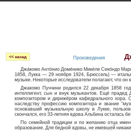
Главная
Д
<< назад
Произведения
Джа́комо Анто́нио Доме́нико Мике́ле Секо́ндо Мари
1858, Лукка — 29 ноября 1924, Брюссель) — италь
музыке. Некоторые исследователи полагают, что он
Джакомо Пуччини родился 22 декабря 1858 год
интеллигент, сын и внук музыкантов. Ещё прадед 
композитором и дирижёром кафедрального хора. С
наследству профессию композитора и звание "муз
основавший музыкальную школу в Лукке, пользов
скончался, его 33-летняя вдова Альбина осталась б
По семейной традиции и по желанию отца именн
образование. Для бедной вдовы, не имевшей никаки