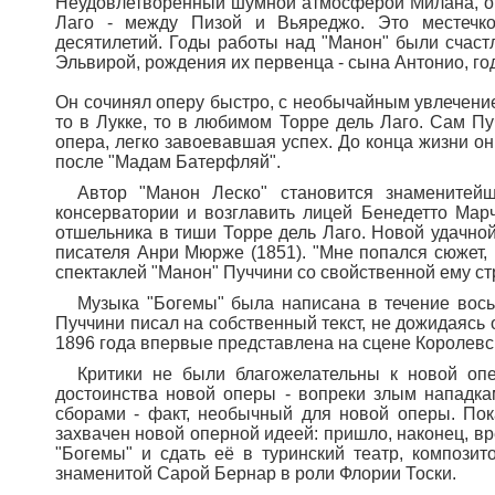
Неудовлетворённый шумной атмосферой Милана, он 
Лаго - между Пизой и Вьяреджо. Это местечк
десятилетий. Годы работы над "Манон" были счаст
Эльвирой, рождения их первенца - сына Антонио, го
Он сочинял оперу быстро, с необычайным увлечением
то в Лукке, то в любимом Торре дель Лаго.
Сам Пуч
опера, легко завоевавшая успех. До конца жизни о
после "Мадам Батерфляй".
Автор "Манон Леско" становится знаменитей
консерватории и возглавить лицей Бенедетто Мар
отшельника в тиши Торре дель Лаго. Новой удачно
писателя Анри Мюрже (1851). "Мне попался сюжет,
спектаклей "Манон" Пуччини со свойственной ему с
Музыка "Богемы" была написана в течение вос
Пуччини писал на собственный текст, не дожидаясь 
1896 года впервые представлена на сцене Королевск
Критики не были благожелательны к новой опе
достоинства новой оперы - вопреки злым нападка
сборами - факт, необычный для новой оперы. Пок
захвачен новой оперной идеей: пришло, наконец, вр
"Богемы" и сдать её в туринский театр, компози
знаменитой Сарой Бернар в роли Флории Тоски.