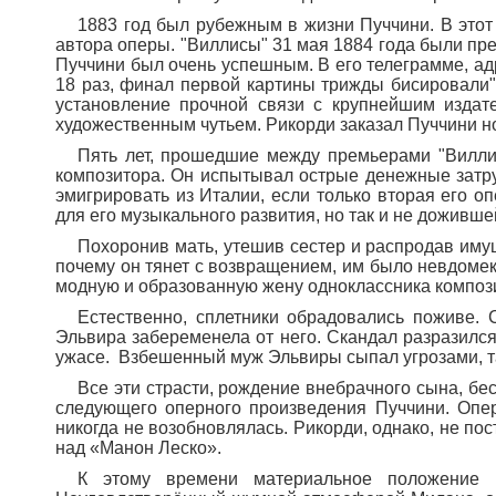
1883 год был рубежным в жизни Пуччини. В этот
автора оперы. "Виллисы" 31 мая 1884 года были пр
Пуччини был очень успешным. В его телеграмме, ад
18 раз, финал первой картины трижды бисировали"
установление прочной связи с крупнейшим издат
художественным чутьем. Рикорди заказал Пуччини но
Пять лет, прошедшие между премьерами "Виллис
композитора. Он испытывал острые денежные затру
эмигрировать из Италии, если только вторая его 
для его музыкального развития, но так и не дожив
Похоронив мать, утешив сестер и распродав имущ
почему он тянет с возвращением, им было невдоме
модную и образованную жену одноклассника композ
Естественно, сплетники обрадовались поживе. 
Эльвира забеременела от него. Скандал разразился
ужасе. Взбешенный муж Эльвиры сыпал угрозами, т
Все эти страсти, рождение внебрачного сына, бе
следующего оперного произведения Пуччини. Опер
никогда не возобновлялась. Рикорди, однако, не пос
над «Манон Леско».
К этому времени материальное положение 