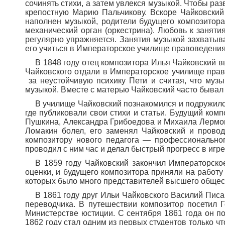
сочинять стихи, а затем увлекся музыкой. Чтобы р
крепостную Марию Пальчикову. Вскоре Чайковский
наполнен музыкой, родители будущего композитора
механический орган (оркестрина). Любовь к занят
регулярно упражняется. Занятия музыкой захватыва
его учиться в Императорское училище правоведения 
В 1848 году отец композитора Илья Чайковский вы
Чайковского отдали в Императорское училище прав
за неустойчивую психику Пети и считая, что муз
музыкой. Вместе с матерью Чайковский часто бывал 
В училище Чайковский познакомился и подружилс
где публиковали свои стихи и статьи. Будущий ко
Пушкина, Александра Грибоедова и Михаила Лермонт
Ломакин болел, его заменял Чайковский и прово
композитору нового педагога — профессионально
проводил с ним час и делал быстрый прогресс в игре
В 1859 году Чайковский закончил Императорско
оценки, и будущего композитора приняли на работу
которых было много представителей высшего общес
В 1861 году друг Ильи Чайковского Василий Писа
переводчика. В путешествии композитор посетил 
Министерстве юстиции. С сентября 1861 года он п
1862 году стал одним из первых студентов только ч