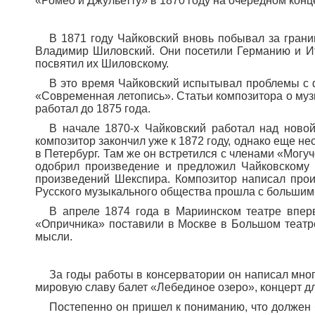
«Ромео и Джульетту» в 1870 году на очередном конц
В 1871 году Чайковский вновь побывал за грани
Владимир Шиловский. Они посетили Германию и И
посвятил их Шиловскому.
В это время Чайковский испытывал проблемы с ф
«Современная летопись». Статьи композитора о му
работал до 1875 года.
В начале 1870-х Чайковский работал над ново
композитор закончил уже к 1872 году, однако еще не
в Петербург. Там же он встретился с членами «Мог
одобрил произведение и предложил Чайковскому 
произведений Шекспира. Композитор написал про
Русского музыкального общества прошла с большим 
В апреле 1874 года в Мариинском театре впер
«Опричника» поставили в Москве в Большом театр
мысли.
За годы работы в консерватории он написал мно
мировую славу балет «Лебединое озеро», концерт дл
Постепенно он пришел к пониманию, что должен