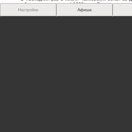
октября по новому стилю) 1893 года. Во втором отд
Настройки
Афиша
Умер он в 1893 году неожиданно. Врачи диагност
ему подали в одном из ресторанов стакан некип
доказательств их предоставлено не было.