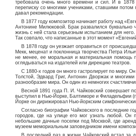
требовала очень много времени и сил. И в 1878 
переписку со многими учениками, ставшими потом 
давал рекомендации.
В 1877 году композитор начинает работу над «Е
Антонине Милюковой. Брак развалился буквально ч
жизнь с ней стала серьезным испытанием для него.
Так совпало, что написанные в этот момент «Евгени
В 1878 году он уезжает оправиться от происшед
Мекк, меценат и поклонница творчества Петра Ильича
не менее, ее моральная и материальная помощь п
оглядываться на издателей или дирекцию театров.
С 1880-х годов он много гастролирует по миру. О
Толстой, Эдвард Григ, Антонин Дворжак и многими 
разнообразие мира. Он один из немногих счастливчик
Весной 1891 года П. И. Чайковский совершает п
выступил в Нью-Йорке, Балтиморе и Филадельфии (п
Йорке он дирижировал Нью-йоркским симфоническим
Согласно биографии Чайковского в последние го
городов, где на улице его мог узнать любой. Он 
небольшие дачные поселки под Москвой, где аренд
музеем мемориальным заповедником имени компози
В последний раз в жизни Чайковский встал за д