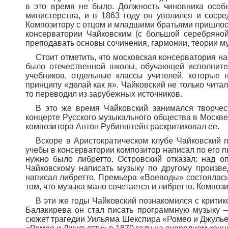
в это время не было. Должность чиновника особ
министерства, и в 1863 году он уволился и соср
Композитору с отцом и младшими братьями пришлось
консерватории Чайковским (с большой серебряно
преподавать основы сочинения, гармонии, теории му
Стоит отметить, что московская консерватория на 
было отечественной школы, обучающей исполните
учебников, отдельные классы учителей, которые
принципу «делай как я». Чайковский не только чита
то переводил из зарубежных источников.
В это же время Чайковский занимался творче
концерте Русского музыкального общества в Москве
композитора Антон Рубинштейн раскритиковал ее.
Вскоре в Аристократическом клубе Чайковский 
учебы в консерватории композитор написал по его пь
нужно было либретто. Островский отказал: над 
Чайковскому написать музыку по другому произв
написал либретто. Премьера «Воеводы» состоялась 
том, что музыка мало сочетается и либретто. Композ
В эти же годы Чайковский познакомился с крити
Балакирева он стал писать программную музыку 
сюжет трагедии Уильяма Шекспира «Ромео и Джульет